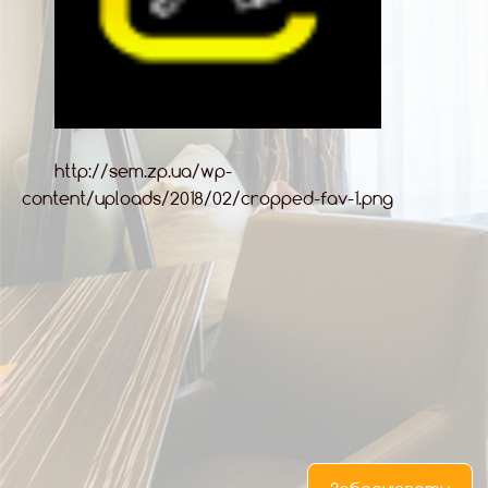
UA
RU
EN
http://sem.zp.ua/wp-
content/uploads/2018/02/cropped-fav-1.png