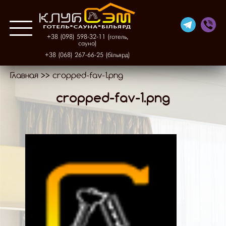
+38 (098) 598-32-11 (готель,
сауна)
+38 (068) 267-66-25 (більярд)
Главная
>>
cropped-fav-1.png
Про нас
cropped-fav-1.png
Готель
Фінська сауна
Більярд
Галерея
Контакти