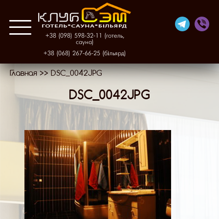
+38 (098) 598-32-11 (готель,
сауна)
+38 (068) 267-66-25 (більярд)
Главная
>>
DSC_0042JPG
Про нас
DSC_0042JPG
Готель
Фінська сауна
Більярд
Галерея
Контакти