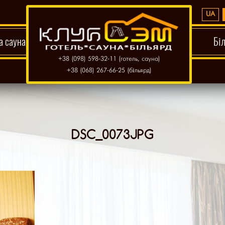
UA
а сауна
Бі
+38 (098) 598-32-11 (готель, сауна)
+38 (068) 267-66-25 (більярд)
DSC_0073JPG