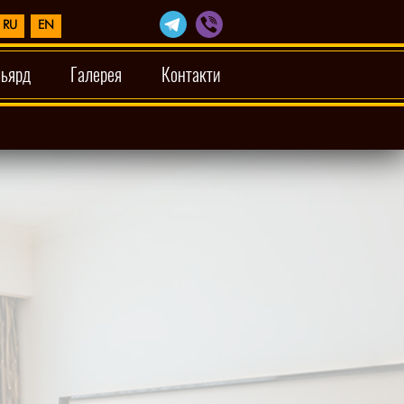
RU
EN
льярд
Галерея
Контакти