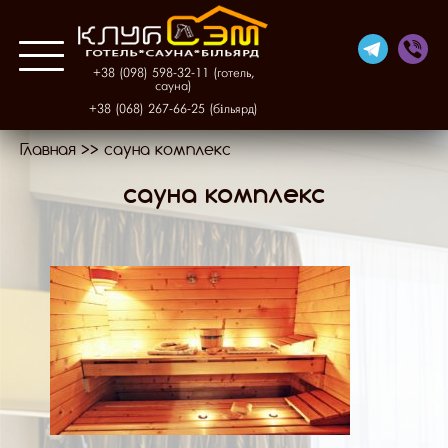
+38 (098) 598-32-11 (готель,
сауна)
+38 (068) 267-66-25 (більярд)
Главная
>>
сауна комплекс
Про нас
сауна комплекс
Готель
Фінська сауна
Більярд
Галерея
Контакти