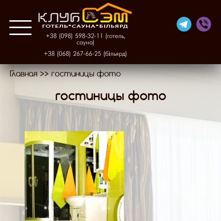
+38 (098) 598-32-11 (готель,
сауна)
+38 (068) 267-66-25 (більярд)
Главная
>>
гостиницы фото
Про нас
гостиницы фото
Готель
Фінська сауна
Більярд
Галерея
Контакти