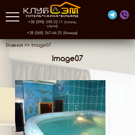
+38 (098) 598-32-11 (готель,
сауна)
+38 (068) 267-66-25 (більярд)
Главная
>>
Image07
Про нас
Image07
Готель
Фінська сауна
Більярд
Галерея
Контакти