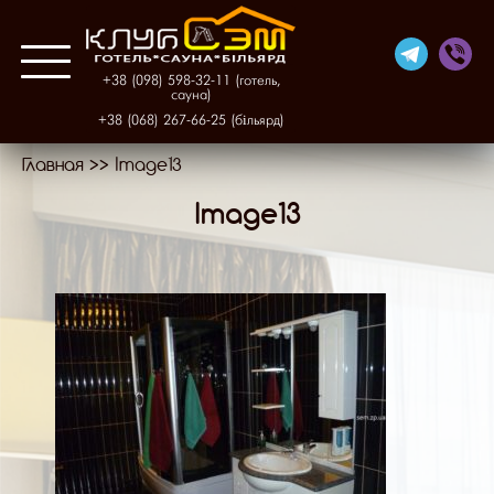
+38 (098) 598-32-11 (готель,
сауна)
+38 (068) 267-66-25 (більярд)
Главная
>>
Image13
Про нас
Image13
Готель
Фінська сауна
Більярд
Галерея
Контакти