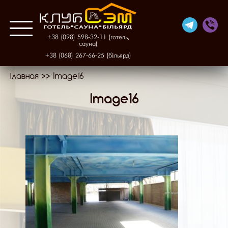
+38 (098) 598-32-11 (готель,
сауна)
+38 (068) 267-66-25 (більярд)
Главная
>>
Image16
Про нас
Image16
Готель
Фінська сауна
Більярд
Галерея
Контакти