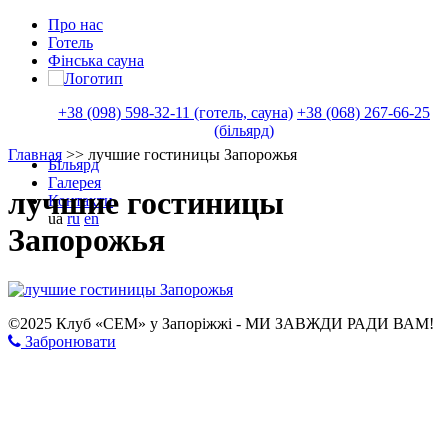
Про нас
Готель
Фінська сауна
+38 (098) 598-32-11 (готель, сауна)
+38 (068) 267-66-25
(більярд)
Главная
>>
лучшие гостиницы Запорожья
Більярд
Галерея
лучшие гостиницы
Контакти
ua
ru
en
Запорожья
©2025 Клуб «СЕМ» у Запоріжжі - МИ ЗАВЖДИ РАДИ ВАМ!
Забронювати