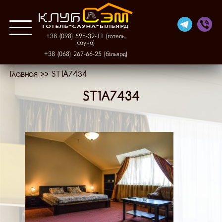
+38 (098) 598-32-11 (готель,
сауна)
+38 (068) 267-66-25 (більярд)
Главная
>>
ST1A7434
Про нас
ST1A7434
Готель
Фінська сауна
Більярд
Галерея
Контакти