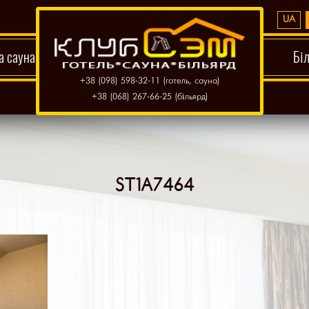
UA
а сауна
Бі
+38 (098) 598-32-11 (готель, сауна)
+38 (068) 267-66-25 (більярд)
ST1A7464