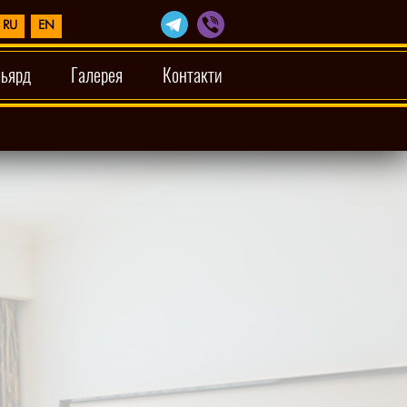
RU
EN
льярд
Галерея
Контакти